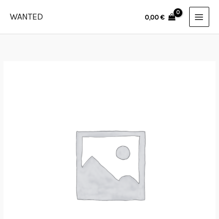
Skip
WANTED
0,00
€
to
content