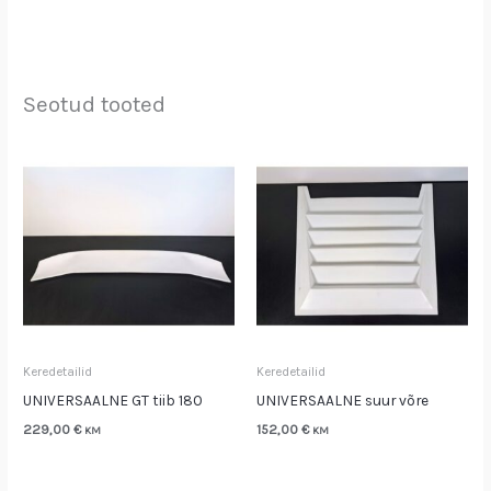
Seotud tooted
Keredetailid
Keredetailid
UNIVERSAALNE GT tiib 180
UNIVERSAALNE suur võre
229,00
€
152,00
€
KM
KM