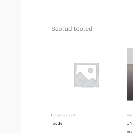
Seotud tooted
Universaalsed
Ker
Toode
UN
98