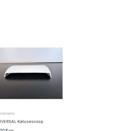
edetailid
IVERSAL Katusescoop
,00
€
KM