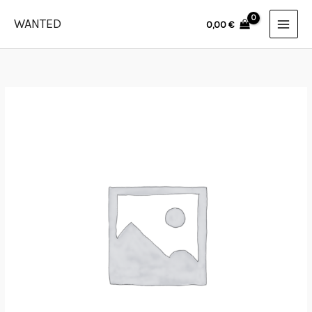
Skip
WANTED
0,00
€
to
content