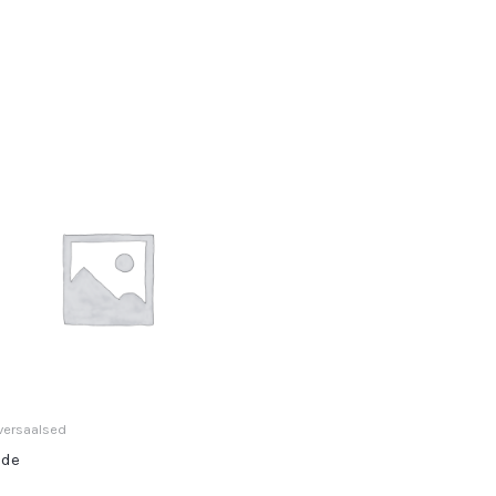
versaalsed
ode