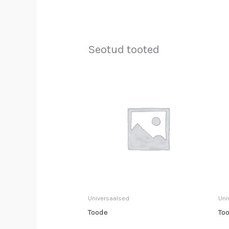
Seotud tooted
Universaalsed
Uni
Toode
To