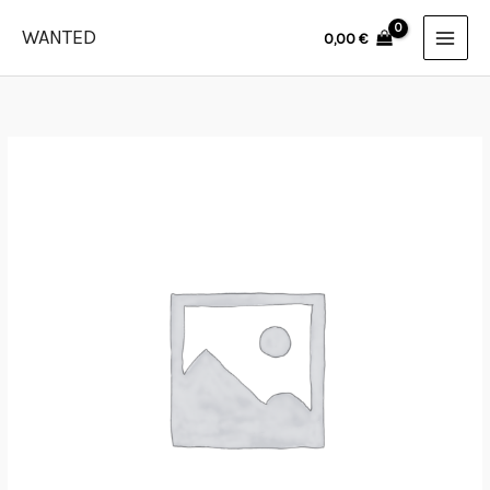
Skip
WANTED
0,00
€
to
content