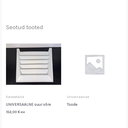
Seotud tooted
Keredetailid
Universaalsed
UNIVERSAALNE suur võre
Toode
152,00
€
KM