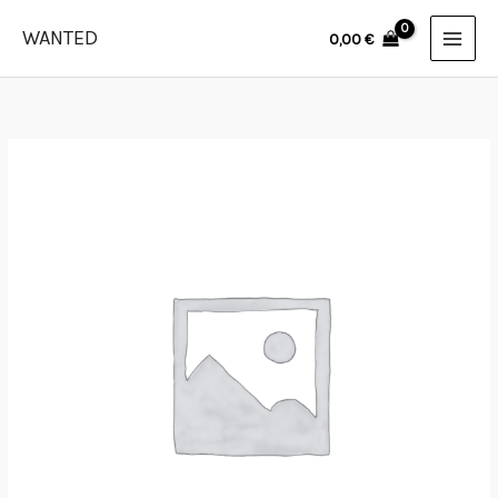
Skip
WANTED
0,00
€
to
content