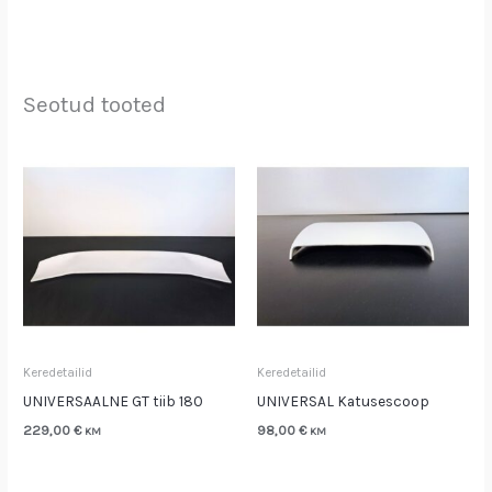
Seotud tooted
Keredetailid
Keredetailid
UNIVERSAALNE GT tiib 180
UNIVERSAL Katusescoop
229,00
€
98,00
€
KM
KM