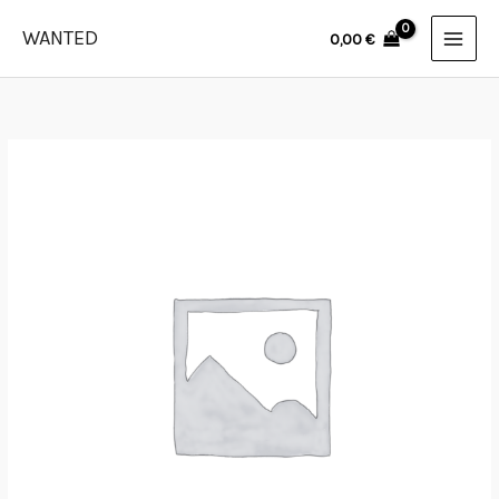
Skip
WANTED
0,00
€
to
content