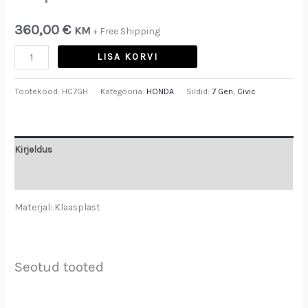
360,00
€
KM
+ Free Shipping
LISA KORVI
Tootekood:
HC7GH
Kategooria:
HONDA
Sildid:
7 Gen
,
Civic
Kirjeldus
Arvustused (0)
Materjal: Klaasplast
Seotud tooted