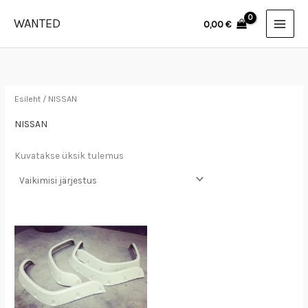
Skip
WANTED
0,00
€
to
content
Esileht
/ NISSAN
NISSAN
Kuvatakse üksik tulemus