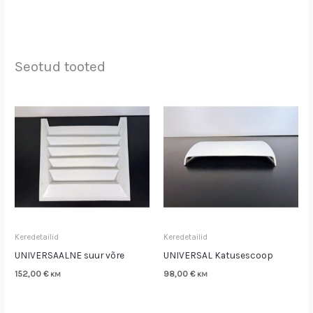
Seotud tooted
Keredetailid
Keredetailid
UNIVERSAALNE suur võre
UNIVERSAL Katusescoop
152,00
€
98,00
€
KM
KM