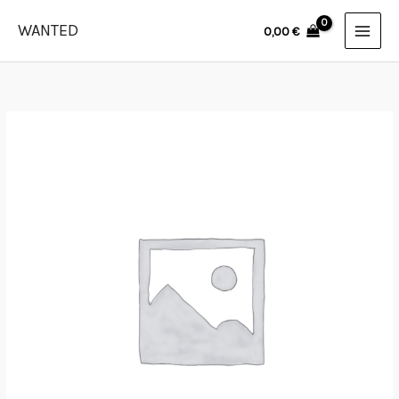
Skip
WANTED
0,00
€
to
content