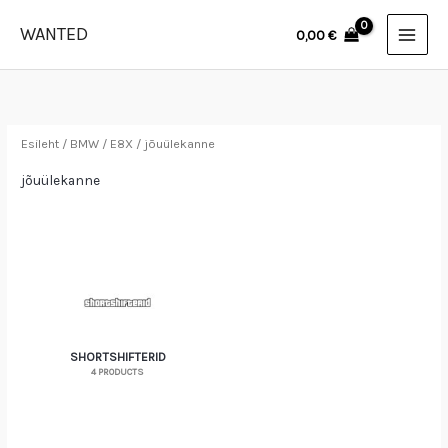
Skip
WANTED
0,00
€
to
content
Esileht
/
BMW
/
E8X
/ jõuülekanne
jõuülekanne
SHORTSHIFTERID
4 PRODUCTS