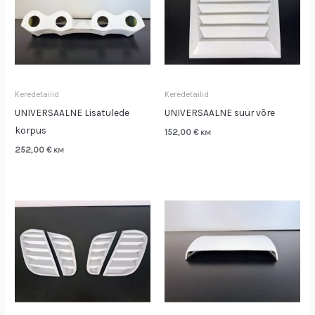
Keredetailid
Keredetailid
UNIVERSAALNE Lisatulede
UNIVERSAALNE suur võre
korpus
152,00
€
KM
252,00
€
KM