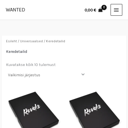
Skip
WANTED
0,00
€
to
content
Esileht
/
Universaalsed
/ Keredetailid
Keredetailid
Kuvatakse kõik 10 tulemust